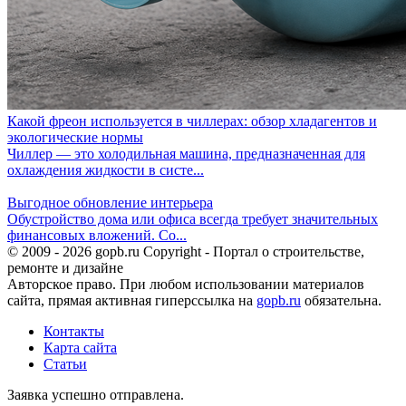
Какой фреон используется в чиллерах: обзор хладагентов и
экологические нормы
Чиллер — это холодильная машина, предназначенная для
охлаждения жидкости в систе...
Выгодное обновление интерьера
Обустройство дома или офиса всегда требует значительных
финансовых вложений. Со...
© 2009 - 2026 gopb.ru Copyright - Портал о строительстве,
ремонте и дизайне
Авторское право. При любом использовании материалов
сайта, прямая активная гиперссылка на
gopb.ru
обязательна.
Контакты
Карта сайта
Статьи
Заявка успешно отправлена.