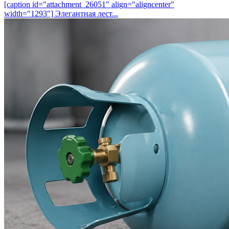
[caption id="attachment_26051" align="aligncenter"
width="1293"] Элегантная лест...