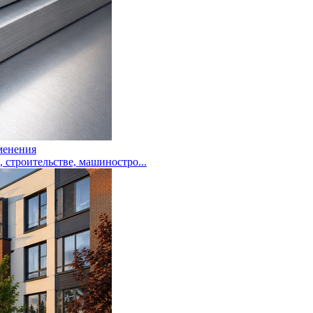
менения
троительстве, машиностро...