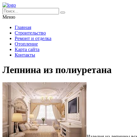
Меню
Главная
Строительство
Ремонт и отделка
Отопление
Карта сайта
Контакты
Лепнина из полиуретана
Изделия из лепнины все