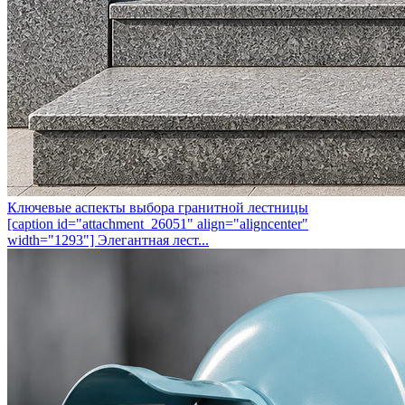
Ключевые аспекты выбора гранитной лестницы
[caption id="attachment_26051" align="aligncenter"
width="1293"] Элегантная лест...