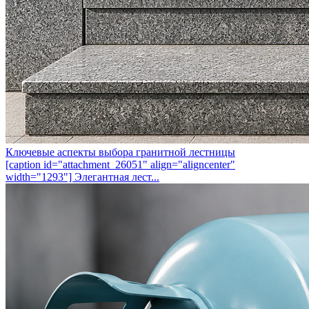
Ключевые аспекты выбора гранитной лестницы
[caption id="attachment_26051" align="aligncenter"
width="1293"] Элегантная лест...