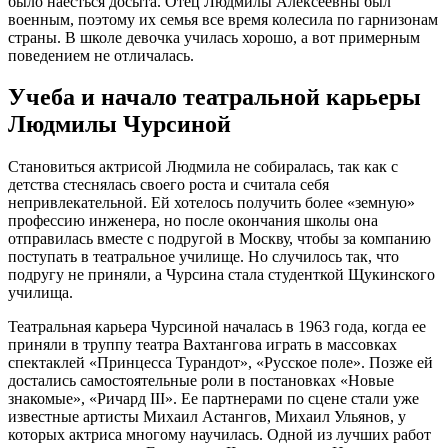
было наесться досыта. Отец Людмилы Алексеевны был
военным, поэтому их семья все время колесила по гарнизонам
страны. В школе девочка училась хорошо, а вот примерным
поведением не отличалась.
Учеба и начало театральной карьеры
Людмилы Чурсиной
Становиться актрисой Людмила не собиралась, так как с
детства стеснялась своего роста и считала себя
непривлекательной. Ей хотелось получить более «земную»
профессию инженера, но после окончания школы она
отправилась вместе с подругой в Москву, чтобы за компанию
поступать в театральное училище. Но случилось так, что
подругу не приняли, а Чурсина стала студенткой Щукинского
училища.
Театральная карьера Чурсиной началась в 1963 года, когда ее
приняли в труппу театра Вахтангова играть в массовках
спектаклей «Принцесса Турандот», «Русское поле». Позже ей
достались самостоятельные роли в постановках «Новые
знакомые», «Ричард III». Ее партнерами по сцене стали уже
известные артисты Михаил Астангов, Михаил Ульянов, у
которых актриса многому научилась. Одной из лучших работ