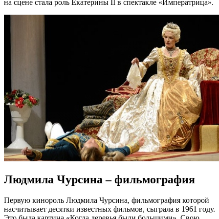
на сцене стала роль Екатерины II в спектакле «Императрица».
Людмила Чурсина – фильмография
Первую кинороль Людмила Чурсина, фильмография которой
насчитывает десятки известных фильмов, сыграла в 1961 году.
Это была картина «Когда деревья были большими». Свою