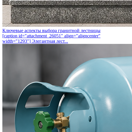
Ключевые аспекты выбора гранитной лестницы
[caption id="attachment_26051" align="aligncenter"
width="1293"] Элегантная лест...