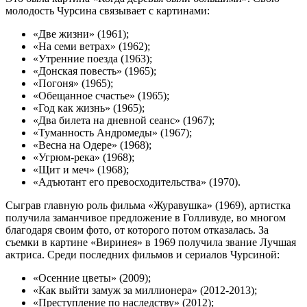
молодость Чурсина связывает с картинами:
«Две жизни» (1961);
«На семи ветрах» (1962);
«Утренние поезда (1963);
«Донская повесть» (1965);
«Погоня» (1965);
«Обещанное счастье» (1965);
«Год как жизнь» (1965);
«Два билета на дневной сеанс» (1967);
«Туманность Андромеды» (1967);
«Весна на Одере» (1968);
«Угрюм-река» (1968);
«Щит и меч» (1968);
«Адъютант его превосходительства» (1970).
Сыграв главную роль фильма «Журавушка» (1969), артистка
получила заманчивое предложение в Голливуде, во многом
благодаря своим фото, от которого потом отказалась. За
съемки в картине «Виринея» в 1969 получила звание Лучшая
актриса. Среди последних фильмов и сериалов Чурсиной:
«Осенние цветы» (2009);
«Как выйти замуж за миллионера» (2012-2013);
«Преступление по наследству» (2012);