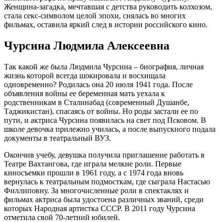
Женщина-загадка, мечтавшая с детства руководить колхозом,
стала секс-символом целой эпохи, снялась во многих
фильмах, оставила яркий след в истории российского кино.
Чурсина Людмила Алексеевна
Так какой же была Людмила Чурсина – биография, личная
жизнь которой всегда шокировала и восхищала
одновременно? Родилась она 20 июля 1941 года. После
объявления войны ее беременная мать уехала к
родственникам в Сталинабад (современный Душанбе,
Таджикистан), спасаясь от войны. Но роды застали ее по
пути, и актриса Чурсина появилась на свет под Псковом. В
школе девочка прилежно училась, а после выпускного подала
документы в театральный ВУЗ.
Окончив учебу, девушка получила приглашение работать в
Театре Вахтангова, где играла мелкие роли. Первые
киносъемки прошли в 1961 году, а с 1974 года вновь
вернулась к театральным подмосткам, где сыграла Настасью
Филлиповну. За многочисленные роли в спектаклях и
фильмах актриса была удостоена различных званий, среди
которых Народная артистка СССР. В 2011 году Чурсина
отметила свой 70-летний юбилей.