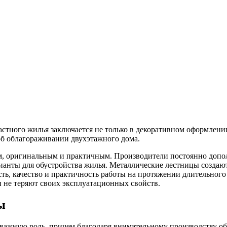
астного жилья заключается не только в декоративном оформлени
 об облагораживании двухэтажного дома.
м, оригинальным и практичным. Производители постоянно допо
анты для обустройства жилья. Металлические лестницы создают
сть, качество и практичность работы на протяжении длительног
и не теряют своих эксплуатационных свойств.
ы
важную роль, причем благодаря внимательному производству об