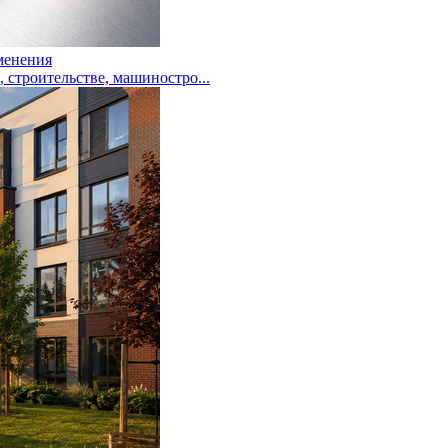
менения
троительстве, машиностро...