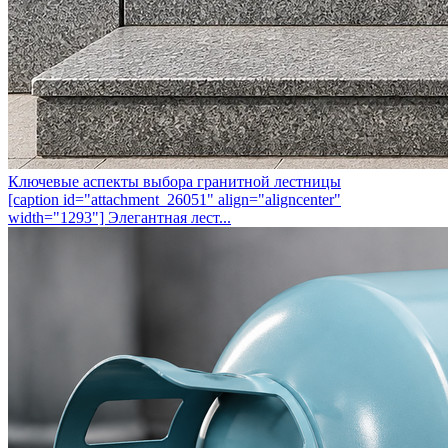
Ключевые аспекты выбора гранитной лестницы
[caption id="attachment_26051" align="aligncenter"
width="1293"] Элегантная лест...