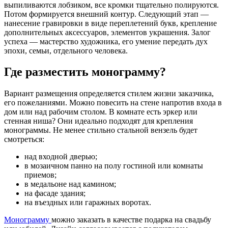
выпиливаются лобзиком, все кромки тщательно полируются.
Потом формируется внешний контур. Следующий этап —
нанесение гравировки в виде переплетений букв, крепление
дополнительных аксессуаров, элементов украшения. Залог
успеха — мастерство художника, его умение передать дух
эпохи, семьи, отдельного человека.
Где разместить монограмму?
Вариант размещения определяется стилем жизни заказчика,
его пожеланиями. Можно повесить на стене напротив входа в
дом или над рабочим столом. В комнате есть эркер или
стенная ниша? Они идеально подходят для крепления
монограммы. Не менее стильно стальной вензель будет
смотреться:
над входной дверью;
в мозаичном панно на полу гостиной или комнаты
приемов;
в медальоне над камином;
на фасаде здания;
на въездных или гаражных воротах.
Монограмму
можно заказать в качестве подарка на свадьбу