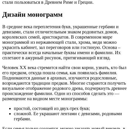
стали пользоваться в Древнем Риме и Греции.
Дизайн монограмм
В средние века переплетения букв, украшенные гербами и
девизами, стали отличительным знаком родовитых домов,
королевских семей, аристократов. В современном мире
монограммой из нержавеющей стали, хрома, меди можно
украсить кабинет, зал переговоров или гостиную. Основа –
практически всегда начальные буквы имени и фамилии. Их
сплетают в ажурный рисунок, притягивающий взгляд.
Человек XX века стремится найти свои корни, узнать, кто был
его предком, откуда пошла семья, как появилась фамилия.
Поднимаются данные в архивах, изучаются родословные,
возрождаются традиции предков. Многие стараются получить
визуальное отображение родового древа, подчеркнуть древнее
происхождение фамилии. Один из способов сделать это —
размещение на видном месте монограммы:
простой, состоящей из двух-трех букв;
сложной. Ее украшают лентами с девизами, родовыми
гербами.
Если семья только создается, можно заказать новый вензель, в