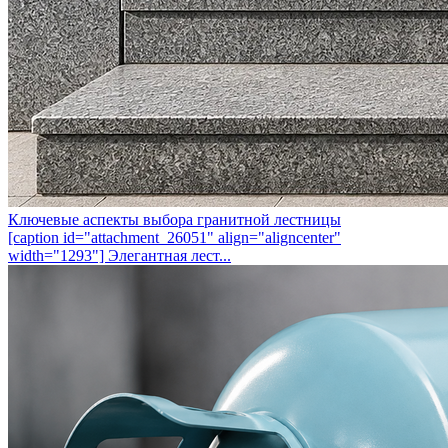
Ключевые аспекты выбора гранитной лестницы
[caption id="attachment_26051" align="aligncenter"
width="1293"] Элегантная лест...