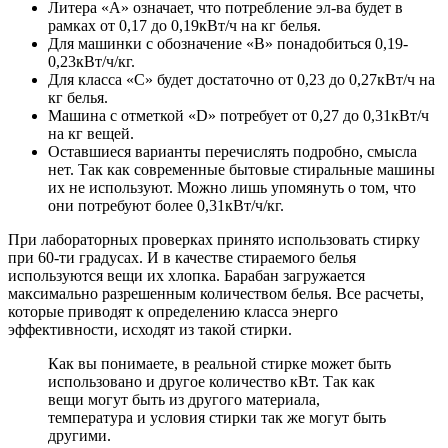
Литера «А» означает, что потребление эл-ва будет в
рамках от 0,17 до 0,19кВт/ч на кг белья.
Для машинки с обозначение «В» понадобиться 0,19-
0,23кВт/ч/кг.
Для класса «С» будет достаточно от 0,23 до 0,27кВт/ч на
кг белья.
Машина с отметкой «D» потребует от 0,27 до 0,31кВт/ч
на кг вещей.
Оставшиеся варианты перечислять подробно, смысла
нет. Так как современные бытовые стиральные машины
их не используют. Можно лишь упомянуть о том, что
они потребуют более 0,31кВт/ч/кг.
При лабораторных проверках принято использовать стирку
при 60-ти градусах. И в качестве стираемого белья
используются вещи их хлопка. Барабан загружается
максимально разрешенным количеством белья. Все расчеты,
которые приводят к определению класса энерго
эффективности, исходят из такой стирки.
Как вы понимаете, в реальной стирке может быть
использовано и другое количество кВт. Так как
вещи могут быть из другого материала,
температура и условия стирки так же могут быть
другими.