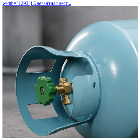
width="1293"] Элегантная лест...