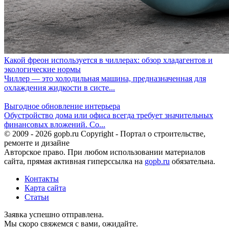
Какой фреон используется в чиллерах: обзор хладагентов и
экологические нормы
Чиллер — это холодильная машина, предназначенная для
охлаждения жидкости в систе...
Выгодное обновление интерьера
Обустройство дома или офиса всегда требует значительных
финансовых вложений. Со...
© 2009 - 2026 gopb.ru Copyright - Портал о строительстве,
ремонте и дизайне
Авторское право. При любом использовании материалов
сайта, прямая активная гиперссылка на
gopb.ru
обязательна.
Контакты
Карта сайта
Статьи
Заявка успешно отправлена.
Мы скоро свяжемся с вами, ожидайте.