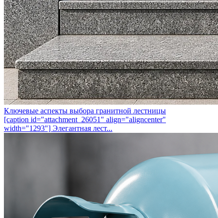
Ключевые аспекты выбора гранитной лестницы
[caption id="attachment_26051" align="aligncenter"
width="1293"] Элегантная лест...