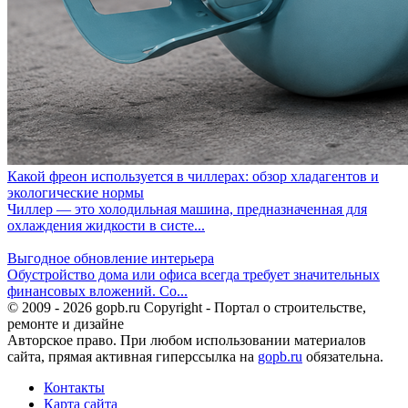
Какой фреон используется в чиллерах: обзор хладагентов и
экологические нормы
Чиллер — это холодильная машина, предназначенная для
охлаждения жидкости в систе...
Выгодное обновление интерьера
Обустройство дома или офиса всегда требует значительных
финансовых вложений. Со...
© 2009 - 2026 gopb.ru Copyright - Портал о строительстве,
ремонте и дизайне
Авторское право. При любом использовании материалов
сайта, прямая активная гиперссылка на
gopb.ru
обязательна.
Контакты
Карта сайта