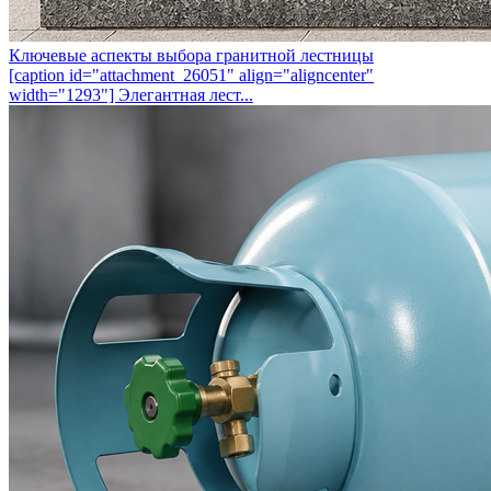
Ключевые аспекты выбора гранитной лестницы
[caption id="attachment_26051" align="aligncenter"
width="1293"] Элегантная лест...