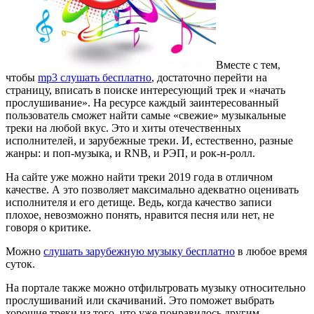
Вместе с тем,
чтобы
mp3 слушать бесплатно
, достаточно перейти на
страницу, вписать в поиске интересующий трек и «начать
прослушивание».
На ресурсе каждый заинтересованный
пользователь сможет найти самые «свежие» музыкальные
треки на любой вкус. Это и хиты отечественных
исполнителей, и зарубежные треки. И, естественно, разные
жанры: и поп-музыка, и RNB, и РЭП, и рок-н-ролл.
На сайте уже можно найти треки 2019 года в отличном
качестве. А это позволяет максимально адекватно оценивать
исполнителя и его детище. Ведь, когда качество записи
плохое, невозможно понять, нравится песня или нет, не
говоря о критике.
Можно
слушать зарубежную музыку бесплатно
в любое время
суток.
На портале также можно отфильтровать музыку относительно
прослушиваний или скачиваний. Это поможет выбрать
хорошие треки из того, что уже понравилось другим