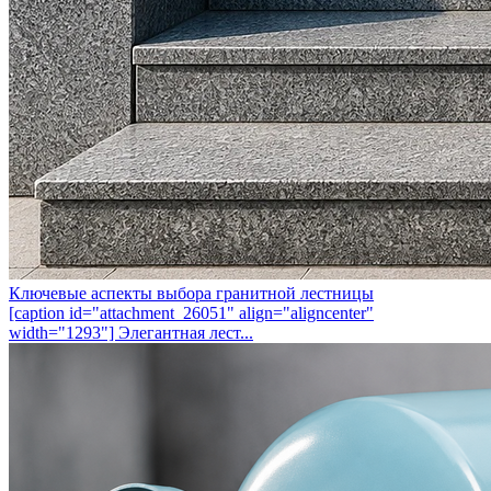
Ключевые аспекты выбора гранитной лестницы
[caption id="attachment_26051" align="aligncenter"
width="1293"] Элегантная лест...