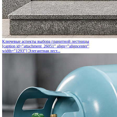
Ключевые аспекты выбора гранитной лестницы
[caption id="attachment_26051" align="aligncenter"
width="1293"] Элегантная лест...