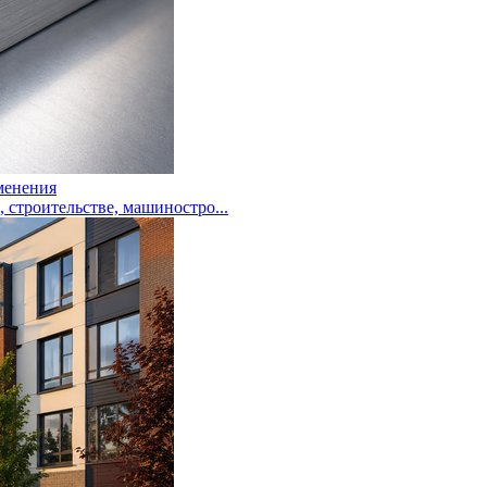
менения
троительстве, машиностро...