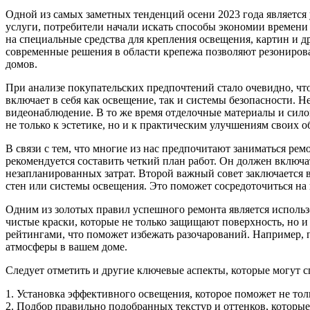
Одной из самых заметных тенденций осени 2023 года является
услуги, потребители начали искать способы экономии времени 
на специальные средства для крепления освещения, картин и д
современные решения в области крепежа позволяют резониров
домов.
При анализе покупательских предпочтений стало очевидно, чт
включает в себя как освещение, так и системы безопасности. Н
видеонаблюдение. В то же время отделочные материалы и сило
не только к эстетике, но и к практическим улучшениям своих о
В связи с тем, что многие из нас предпочитают заниматься ре
рекомендуется составить четкий план работ. Он должен включа
незапланированных затрат. Второй важный совет заключается в 
стен или системы освещения. Это поможет сосредоточиться на 
Одним из золотых правил успешного ремонта является использ
чистые краски, которые не только защищают поверхность, но 
рейтингами, что поможет избежать разочарований. Например,
атмосферы в вашем доме.
Следует отметить и другие ключевые аспекты, которые могут 
1. Установка эффективного освещения, которое поможет не толь
2. Подбор правильно подобранных текстур и оттенков, которые