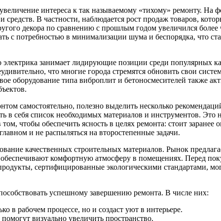
 увеличение интереса к так называемому «тихому» ремонту. На
и средств. В частности, наблюдается рост продаж товаров, кото
ругого декора по сравнению с прошлым годом увеличился более 
ать с потребностью в минимализации шума и беспорядка, что с
о электрика занимает лидирующие позиции среди популярных ка
еудивительно, что многие города стремятся обновить свои систе
вое оборудование типа виброплит и бетоносмесителей также ак
бъектов.
монтом самостоятельно, полезно выделить несколько рекомендаци
ть в себя список необходимых материалов и инструментов. Это н
том, чтобы обеспечить ясность в целях ремонта: стоит заранее 
главном и не распыляться на второстепенные задачи.
ование качественных строительных материалов. Рынок предлага
и обеспечивают комфортную атмосферу в помещениях. Перед пок
 продукты, сертифицированные экологическими стандартами, мог
способствовать успешному завершению ремонта. В числе них:
ко в рабочем процессе, но и создаст уют в интерьере.
 помогут визуально увеличить пространство.