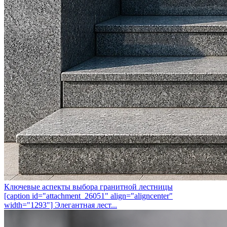
Ключевые аспекты выбора гранитной лестницы
[caption id="attachment_26051" align="aligncenter"
width="1293"] Элегантная лест...