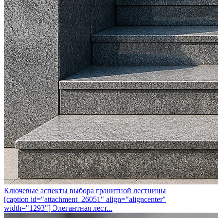
Ключевые аспекты выбора гранитной лестницы
[caption id="attachment_26051" align="aligncenter"
width="1293"] Элегантная лест...