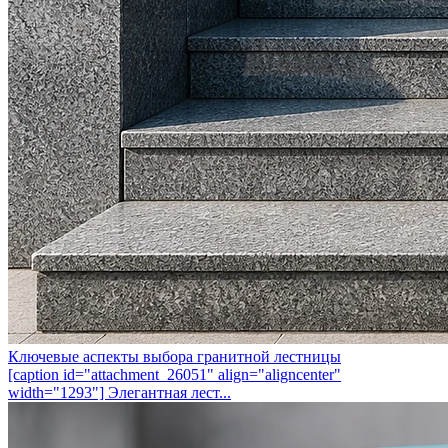
Ключевые аспекты выбора гранитной лестницы
[caption id="attachment_26051" align="aligncenter"
width="1293"] Элегантная лест...