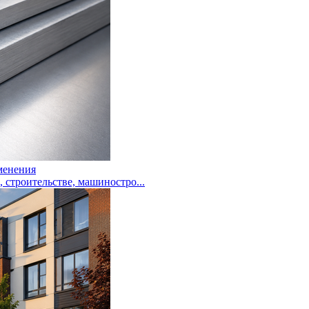
менения
троительстве, машиностро...