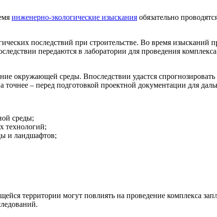
ремя
инженерно-экологические изыскания
обязательно проводятс
гических последствий при строительстве. Во время изысканий 
оследствии передаются в лаборатории для проведения комплекса
ояние окружающей среды. Впоследствии удастся спрогнозироват
 а точнее – перед подготовкой проектной документации для да
ной среды;
х технологий;
ы и ландшафтов;
ющейся территории могут повлиять на проведение комплекса за
следований.