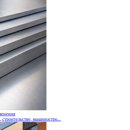
менения
троительстве, машиностро...