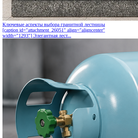
Ключевые аспекты выбора гранитной лестницы
[caption id="attachment_26051" align="aligncenter"
width="1293"] Элегантная лест...