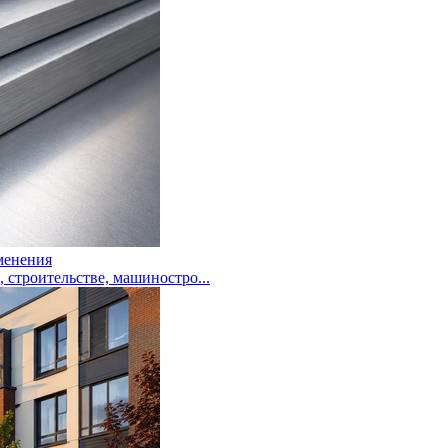
менения
троительстве, машиностро...