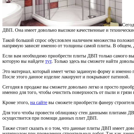
Сегод
ДВП.
Она имеет довольно высокие качественные и технические
Такой большой спрос обусловлен наличием множества положите
напрямую зависят именно от толщины самой плиты. В общем, 
Если вам необходимо приобрести плиты ДВП только самого вы
которую вы найдете
тут
. Только здесь вы сможете найти довол
Это материал, который имеет четко заданную форму и именно п
После этого данное изделие лакируют и покрывают патиной.
Сегодня в продаже вы сможете довольно легко и просто приоб
именно для того, чтобы очистить поверхность от пыли и гряз
Кроме этого,
на сайте
вы сможете приобрести фанеру строител
Для того чтобы провести облицовку стен данными плитами ДВП
осуществится при помощи данных плит ДВП.
Также стоит сказать и о том, что данные плиты ДВП имеет до
материалом при проведении строительных работ. Так как данны