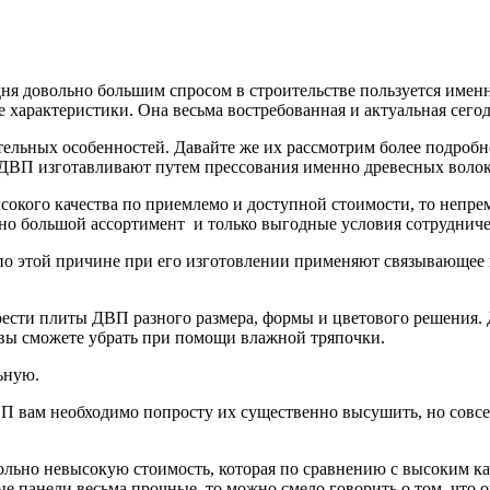
ня довольно большим спросом в строительстве пользуется именно
 характеристики. Она весьма востребованная и актуальная сегод
льных особенностей. Давайте же их рассмотрим более подробнее
ДВП изготавливают путем прессования именно древесных волок
сокого качества по приемлемо и доступной стоимости, то непр
ьно большой ассортимент и только выгодные условия сотрудниче
о этой причине при его изготовлении применяют связывающее ве
рести плиты ДВП разного размера, формы и цветового решения.
и вы сможете убрать при помощи влажной тряпочки.
ьную.
 вам необходимо попросту их существенно высушить, но совсем
вольно невысокую стоимость, которая по сравнению с высоким 
е панели весьма прочные, то можно смело говорить о том, что 