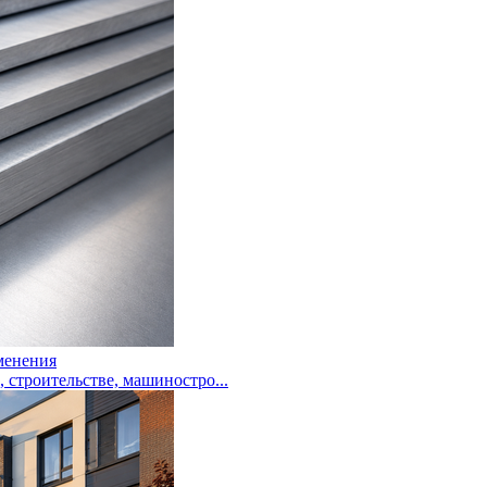
менения
троительстве, машиностро...