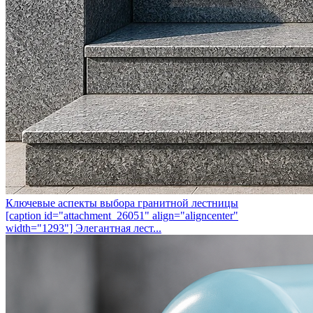
Ключевые аспекты выбора гранитной лестницы
[caption id="attachment_26051" align="aligncenter"
width="1293"] Элегантная лест...