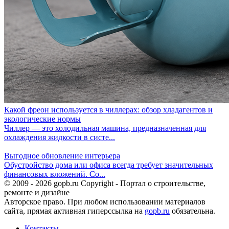
Какой фреон используется в чиллерах: обзор хладагентов и
экологические нормы
Чиллер — это холодильная машина, предназначенная для
охлаждения жидкости в систе...
Выгодное обновление интерьера
Обустройство дома или офиса всегда требует значительных
финансовых вложений. Со...
© 2009 - 2026 gopb.ru Copyright - Портал о строительстве,
ремонте и дизайне
Авторское право. При любом использовании материалов
сайта, прямая активная гиперссылка на
gopb.ru
обязательна.
Контакты