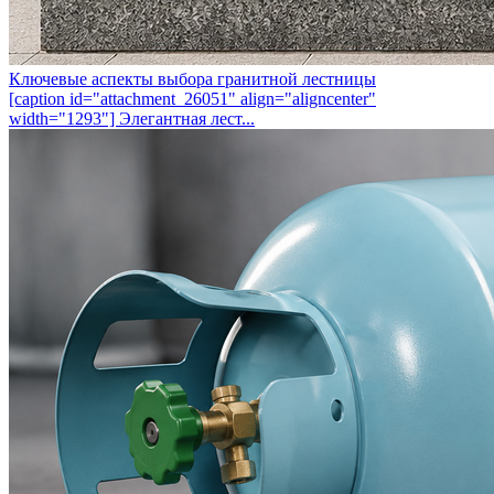
Ключевые аспекты выбора гранитной лестницы
[caption id="attachment_26051" align="aligncenter"
width="1293"] Элегантная лест...