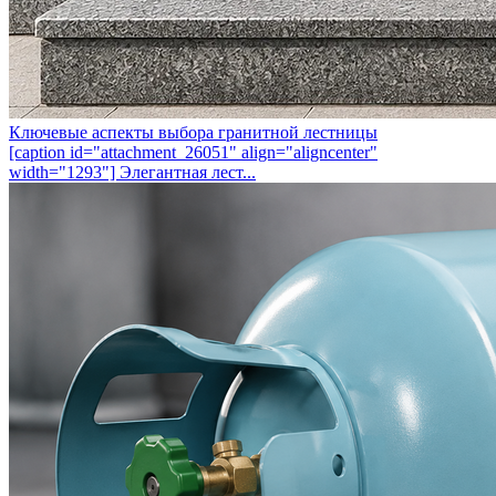
Ключевые аспекты выбора гранитной лестницы
[caption id="attachment_26051" align="aligncenter"
width="1293"] Элегантная лест...