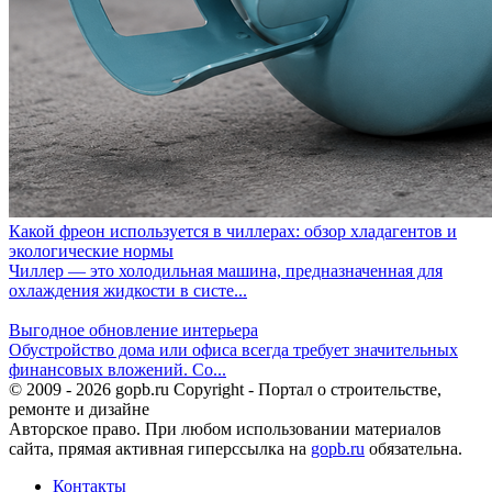
Какой фреон используется в чиллерах: обзор хладагентов и
экологические нормы
Чиллер — это холодильная машина, предназначенная для
охлаждения жидкости в систе...
Выгодное обновление интерьера
Обустройство дома или офиса всегда требует значительных
финансовых вложений. Со...
© 2009 - 2026 gopb.ru Copyright - Портал о строительстве,
ремонте и дизайне
Авторское право. При любом использовании материалов
сайта, прямая активная гиперссылка на
gopb.ru
обязательна.
Контакты