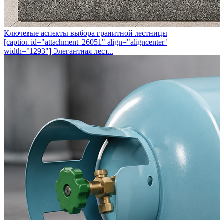
Ключевые аспекты выбора гранитной лестницы
[caption id="attachment_26051" align="aligncenter"
width="1293"] Элегантная лест...