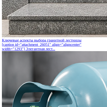
Ключевые аспекты выбора гранитной лестницы
[caption id="attachment_26051" align="aligncenter"
width="1293"] Элегантная лест...