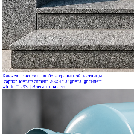
Ключевые аспекты выбора гранитной лестницы
[caption id="attachment_26051" align="aligncenter"
width="1293"] Элегантная лест...