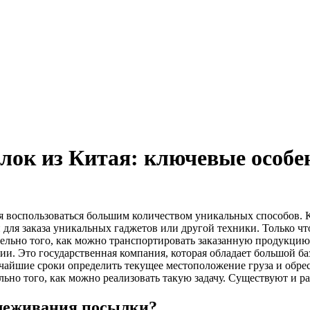
ок из Китая: ключевые особен
тся воспользоваться большим количеством уникальных способов. 
я заказа уникальных гаджетов или другой техники. Только что 
ьно того, как можно транспортировать заказанную продукцию. Д
ии. Это государственная компания, которая обладает большой б
чайшие сроки определить текущее местоположение груза и обрес
ьно того, как можно реализовать такую задачу. Существуют и р
слеживания посылки?