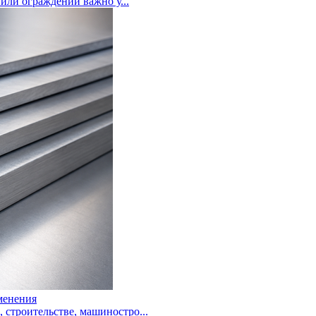
или ограждений важно у...
менения
троительстве, машиностро...