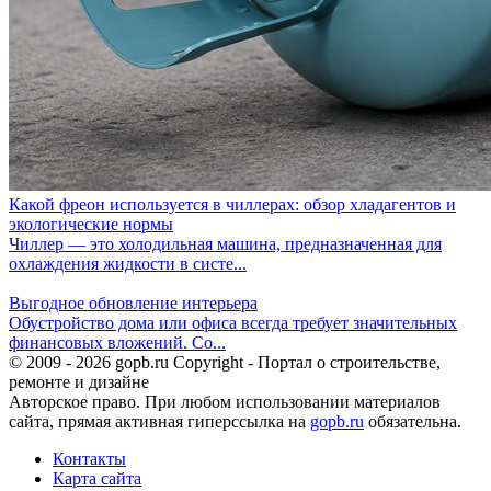
Какой фреон используется в чиллерах: обзор хладагентов и
экологические нормы
Чиллер — это холодильная машина, предназначенная для
охлаждения жидкости в систе...
Выгодное обновление интерьера
Обустройство дома или офиса всегда требует значительных
финансовых вложений. Со...
© 2009 - 2026 gopb.ru Copyright - Портал о строительстве,
ремонте и дизайне
Авторское право. При любом использовании материалов
сайта, прямая активная гиперссылка на
gopb.ru
обязательна.
Контакты
Карта сайта