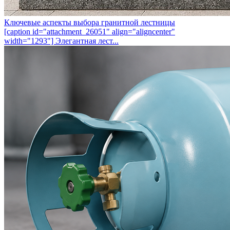
Ключевые аспекты выбора гранитной лестницы
[caption id="attachment_26051" align="aligncenter"
width="1293"] Элегантная лест...