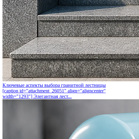
Ключевые аспекты выбора гранитной лестницы
[caption id="attachment_26051" align="aligncenter"
width="1293"] Элегантная лест...