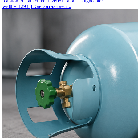
[caption id="attachment_26051" align="aligncenter"
width="1293"] Элегантная лест...