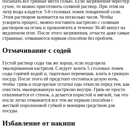
посыпать все грязные места солью. Если загрязнения чересчур
сухие, то можно приготовить соляной раствор. При этом на
литр воды кладется 5-6 столовых ложек поваренной соли.
Этим раствором заливается на несколько часов. Чтобы
ускорить процесс, можно поставить кастрюлю с соляным
раствором на огонь и прокипятить в течение 30-40 минут на
медленном огне. После этого загрязнения, отчасти даже самые
страшные, отмываются первым способом без проблем.
Отмачивание с содой
Густой раствор соды так же хорош, если подгорела
эмалированная кастрюля. Следует залить 5 столовых ложек
соды горячей водой и, тщательно перемешав, влить в грязную
посуду. После этого ей предстоит отстояться целую ночь,
чтобы грязь и подгорелые остатки еды откисли перед тем, как
очистить эмалированную кастрюлю внутри. Грязь не просто
отваливается от стенок, а делается пористой и мягкой, так что
после легко отмывается все тем же первым способом с
жесткой поролоновой губкой и моющим средством для
посуды.
Избавление от накипи