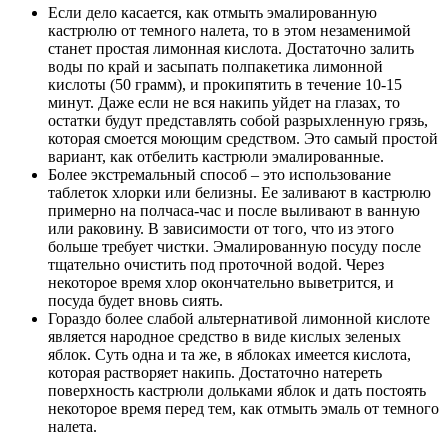
Если дело касается, как отмыть эмалированную
кастрюлю от темного налета, то в этом незаменимой
станет простая лимонная кислота. Достаточно залить
воды по край и засыпать полпакетика лимонной
кислоты (50 грамм), и прокипятить в течение 10-15
минут. Даже если не вся накипь уйдет на глазах, то
остатки будут представлять собой разрыхленную грязь,
которая смоется моющим средством. Это самый простой
вариант, как отбелить кастрюли эмалированные.
Более экстремальный способ – это использование
таблеток хлорки или белизны. Ее заливают в кастрюлю
примерно на полчаса-час и после выливают в ванную
или раковину. В зависимости от того, что из этого
больше требует чистки. Эмалированную посуду после
тщательно очистить под проточной водой. Через
некоторое время хлор окончательно выветрится, и
посуда будет вновь сиять.
Гораздо более слабой альтернативой лимонной кислоте
является народное средство в виде кислых зеленых
яблок. Суть одна и та же, в яблоках имеется кислота,
которая растворяет накипь. Достаточно натереть
поверхность кастрюли дольками яблок и дать постоять
некоторое время перед тем, как отмыть эмаль от темного
налета.