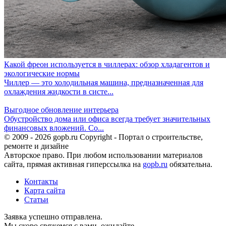
Какой фреон используется в чиллерах: обзор хладагентов и
экологические нормы
Чиллер — это холодильная машина, предназначенная для
охлаждения жидкости в систе...
Выгодное обновление интерьера
Обустройство дома или офиса всегда требует значительных
финансовых вложений. Со...
© 2009 - 2026 gopb.ru Copyright - Портал о строительстве,
ремонте и дизайне
Авторское право. При любом использовании материалов
сайта, прямая активная гиперссылка на
gopb.ru
обязательна.
Контакты
Карта сайта
Статьи
Заявка успешно отправлена.
Мы скоро свяжемся с вами, ожидайте.