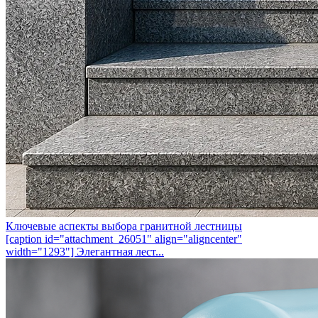
Ключевые аспекты выбора гранитной лестницы
[caption id="attachment_26051" align="aligncenter"
width="1293"] Элегантная лест...