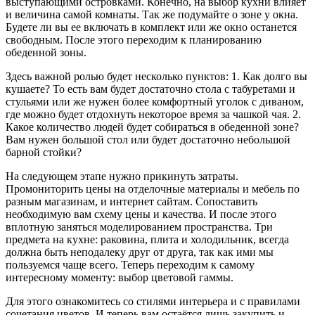
выступающими островками. Конечно, на выбор кухни влияет
и величина самой комнаты. Так же подумайте о зоне у окна.
Будете ли вы ее включать в комплект или же окно останется
свободным. После этого переходим к планированию
обеденной зоны.
Здесь важной ролью будет несколько пунктов: 1. Как долго вы
кушаете? То есть вам будет достаточно стола с табуретами и
стульями или же нужен более комфортный уголок с диваном,
где можно будет отдохнуть некоторое время за чашкой чая. 2.
Какое количество людей будет собираться в обеденной зоне?
Вам нужен большой стол или будет достаточно небольшой
барной стойки?
На следующем этапе нужно прикинуть затраты.
Промониторить цены на отделочные материалы и мебель по
разным магазинам, и интернет сайтам. Сопоставить
необходимую вам схему цены и качества. И после этого
вплотную заняться моделированием пространства. Три
предмета на кухне: раковина, плита и холодильник, всегда
должна быть неподалеку друг от друга, так как ими мы
пользуемся чаще всего. Теперь переходим к самому
интересному моменту: выбор цветовой гаммы.
Для этого ознакомитесь со стилями интерьера и с правилами
сочетания цветов. И теперь вам остаётся лишь закупить и