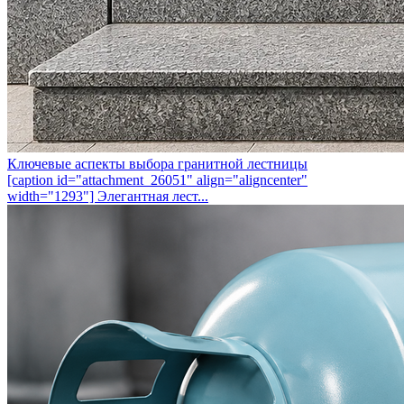
Ключевые аспекты выбора гранитной лестницы
[caption id="attachment_26051" align="aligncenter"
width="1293"] Элегантная лест...