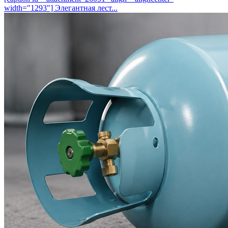
width="1293"] Элегантная лест...