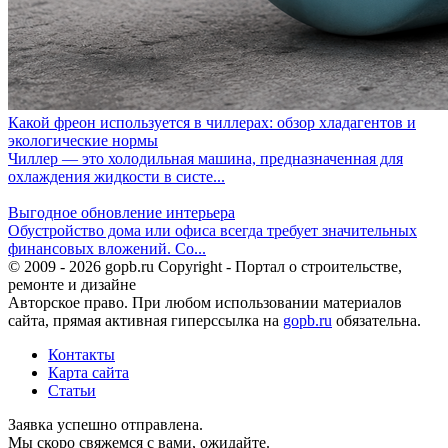
Какой фреон используется в чиллерах: обзор хладагентов и
экологические нормы
Чиллер — это холодильная машина, предназначенная для
охлаждения жидкости в систе...
Выгодное обновление интерьера
Обустройство дома или офиса всегда требует значительных
финансовых вложений. Со...
© 2009 - 2026 gopb.ru Copyright - Портал о строительстве,
ремонте и дизайне
Авторское право. При любом использовании материалов
сайта, прямая активная гиперссылка на
gopb.ru
обязательна.
Контакты
Карта сайта
Статьи
Заявка успешно отправлена.
Мы скоро свяжемся с вами, ожидайте.