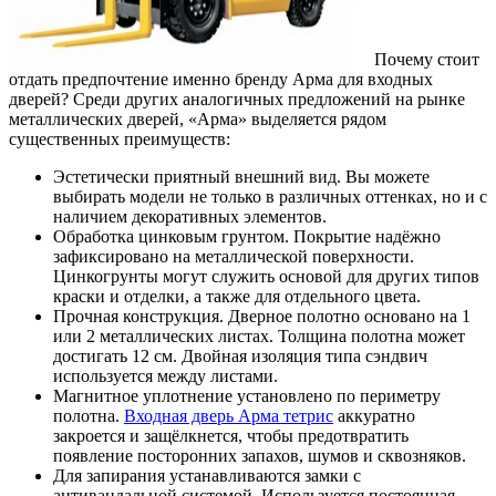
Почему стоит
отдать предпочтение именно бренду Арма для входных
дверей? Среди других аналогичных предложений на рынке
металлических дверей, «Арма» выделяется рядом
существенных преимуществ:
Эстетически приятный внешний вид. Вы можете
выбирать модели не только в различных оттенках, но и с
наличием декоративных элементов.
Обработка цинковым грунтом. Покрытие надёжно
зафиксировано на металлической поверхности.
Цинкогрунты могут служить основой для других типов
краски и отделки, а также для отдельного цвета.
Прочная конструкция. Дверное полотно основано на 1
или 2 металлических листах. Толщина полотна может
достигать 12 см. Двойная изоляция типа сэндвич
используется между листами.
Магнитное уплотнение установлено по периметру
полотна.
Входная дверь Арма тетрис
аккуратно
закроется и защёлкнется, чтобы предотвратить
появление посторонних запахов, шумов и сквозняков.
Для запирания устанавливаются замки с
антивандальной системой. Используется постоянная