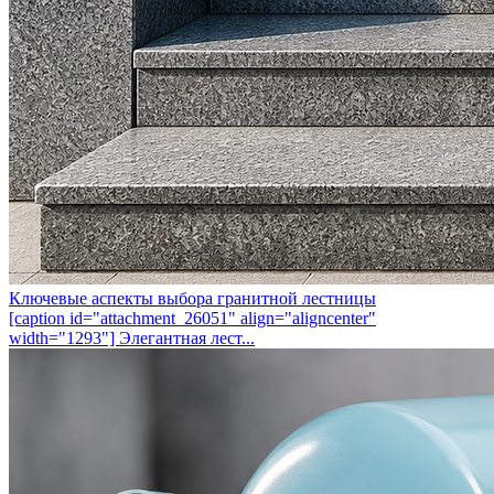
Ключевые аспекты выбора гранитной лестницы
[caption id="attachment_26051" align="aligncenter"
width="1293"] Элегантная лест...