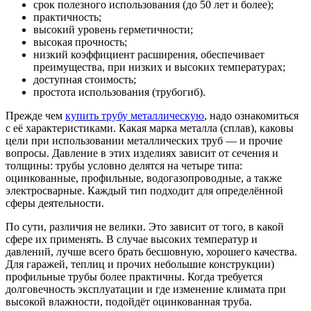
срок полезного использования (до 50 лет и более);
практичность;
высокий уровень герметичности;
высокая прочность;
низкий коэффициент расширения, обеспечивает
преимущества, при низких и высоких температурах;
доступная стоимость;
простота использования (трубогиб).
Прежде чем
купить трубу металлическую
, надо ознакомиться
с её характеристиками. Какая марка металла (сплав), каковы
цели при использовании металлических труб — и прочие
вопросы. Давление в этих изделиях зависит от сечения и
толщины: трубы условно делятся на четыре типа:
оцинкованные, профильные, водогазопроводные, а также
электросварные. Каждый тип подходит для определённой
сферы деятельности.
По сути, различия не велики. Это зависит от того, в какой
сфере их применять. В случае высоких температур и
давлений, лучше всего брать бесшовную, хорошего качества.
Для гаражей, теплиц и прочих небольшие конструкции)
профильные трубы более практичны. Когда требуется
долговечность эксплуатации и где изменение климата при
высокой влажности, подойдёт оцинкованная труба.