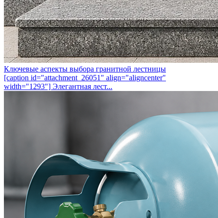
Ключевые аспекты выбора гранитной лестницы
[caption id="attachment_26051" align="aligncenter"
width="1293"] Элегантная лест...