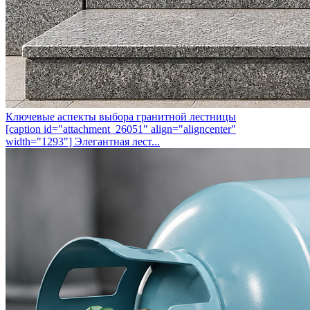
Ключевые аспекты выбора гранитной лестницы
[caption id="attachment_26051" align="aligncenter"
width="1293"] Элегантная лест...