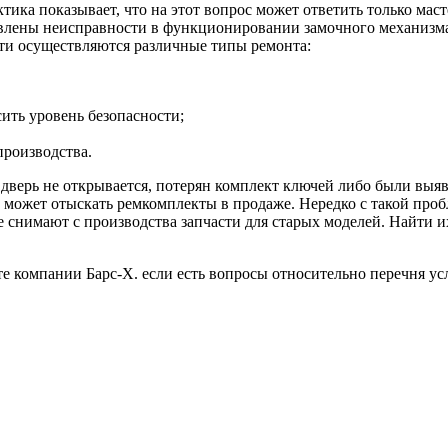
ка показывает, что на этот вопрос может ответить только маст
влены неисправности в функционировании замочного механизма,
ти осуществляются различные типы ремонта:
ить уровень безопасности;
производства.
 дверь не открывается, потерян комплект ключей либо были выя
е может отыскать ремкомплекты в продаже. Нередко с такой проб
рые снимают с производства запчасти для старых моделей. Найт
йте компании Барс-Х. если есть вопросы относительно перечня у