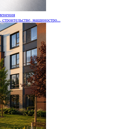
менения
троительстве, машиностро...