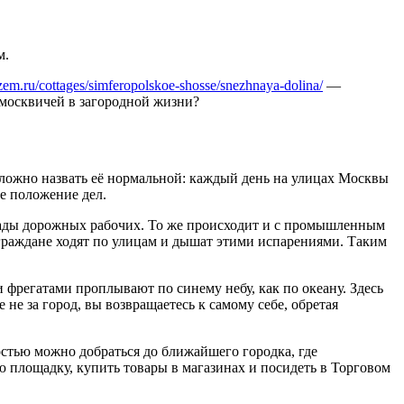
м.
zem.ru/cottages/simferopolskoe-shosse/snezhnaya-dolina/
—
т москвичей в загородной жизни?
 сложно назвать её нормальной: каждый день на улицах Москвы
е положение дел.
гады дорожных рабочих. То же происходит и с промышленным
 граждане ходят по улицам и дышат этими испарениями. Таким
фрегатами проплывают по синему небу, как по океану. Здесь
 не за город, вы возвращаетесь к самому себе, обретая
стью можно добраться до ближайшего городка, где
ю площадку, купить товары в магазинах и посидеть в Торговом