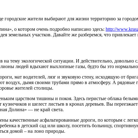
ще городские жители выбирают для жизни территорию за городо
ина», о котором очень подробно написано здесь:
http://www.kras
идея земельных участков. Давайте же разберемся, что привлекае
тив на тему экологической ситуации. И действительно, довольно
ллионы людей вдыхают выхлопные газы, будто бы это нормально
оги, мат водителей, лязг и звуковую стену, исходящую от бри
яют воздух, дымя своими трубами прямо в атмосферу. А рядовые
доровье жителей столицы.
ньким царством тишины и покоя. Здесь перистые облака белыми 
т кузнечиков и шелест листьев в кронах деревьев. Вы переезжаете
ная Долина» — не край света.
ены качественные асфальтированные дороги, по которым с легко
ребенка в детский сад или школу, посетить больницу, спортивну
ться домой – на лоно природы.