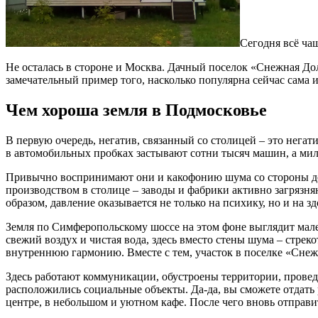
Сегодня всё ча
Не осталась в стороне и Москва. Дачный поселок «Снежная Дол
замечательный пример того, насколько популярна сейчас сама 
Чем хороша земля в Подмосковье
В первую очередь, негатив, связанный со столицей – это нега
в автомобильных пробках застывают сотни тысяч машин, а ми
Привычно воспринимают они и какофонию шума со стороны дор
производством в столице – заводы и фабрики активно загрязн
образом, давление оказывается не только на психику, но и на з
Земля по Симферопольскому шоссе на этом фоне выглядит мале
свежий воздух и чистая вода, здесь вместо стены шума – стреко
внутреннюю гармонию. Вместе с тем, участок в поселке «Снеж
Здесь работают коммуникации, обустроены территории, провед
расположились социальные объекты. Да-да, вы сможете отдать 
центре, в небольшом и уютном кафе. После чего вновь отправи