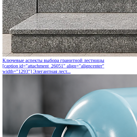
Ключевые аспекты выбора гранитной лестницы
[caption id="attachment_26051" align="aligncenter"
width="1293"] Элегантная лест...