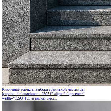
Ключевые аспекты выбора гранитной лестницы
[caption id="attachment_26051" align="aligncenter"
width="1293"] Элегантная лест...