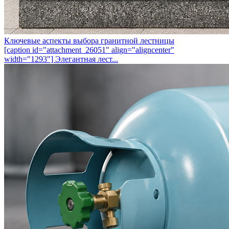
Ключевые аспекты выбора гранитной лестницы
[caption id="attachment_26051" align="aligncenter"
width="1293"] Элегантная лест...