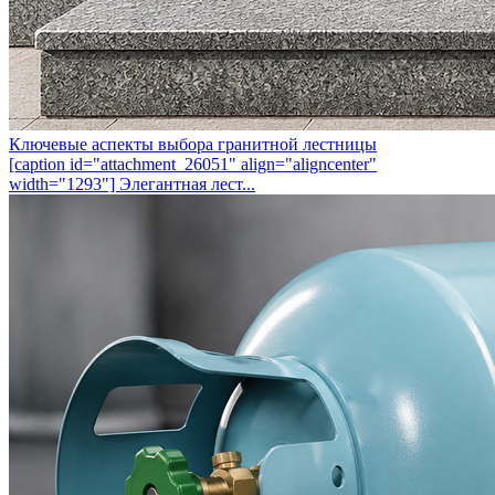
Ключевые аспекты выбора гранитной лестницы
[caption id="attachment_26051" align="aligncenter"
width="1293"] Элегантная лест...