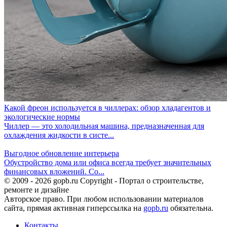
Какой фреон используется в чиллерах: обзор хладагентов и
экологические нормы
Чиллер — это холодильная машина, предназначенная для
охлаждения жидкости в систе...
Выгодное обновление интерьера
Обустройство дома или офиса всегда требует значительных
финансовых вложений. Со...
© 2009 - 2026 gopb.ru Copyright - Портал о строительстве,
ремонте и дизайне
Авторское право. При любом использовании материалов
сайта, прямая активная гиперссылка на
gopb.ru
обязательна.
Контакты