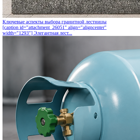
Ключевые аспекты выбора гранитной лестницы
[caption id="attachment_26051" align="aligncenter"
width="1293"] Элегантная лест...