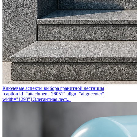
Ключевые аспекты выбора гранитной лестницы
[caption id="attachment_26051" align="aligncenter"
width="1293"] Элегантная лест...