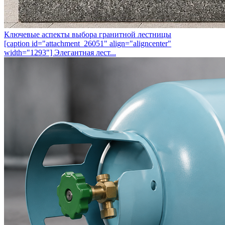
Ключевые аспекты выбора гранитной лестницы
[caption id="attachment_26051" align="aligncenter"
width="1293"] Элегантная лест...