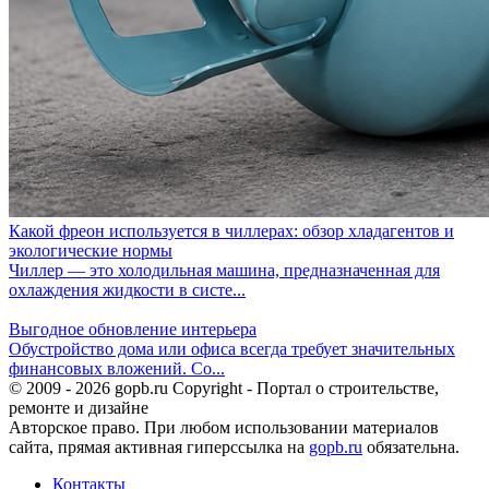
Какой фреон используется в чиллерах: обзор хладагентов и
экологические нормы
Чиллер — это холодильная машина, предназначенная для
охлаждения жидкости в систе...
Выгодное обновление интерьера
Обустройство дома или офиса всегда требует значительных
финансовых вложений. Со...
© 2009 - 2026 gopb.ru Copyright - Портал о строительстве,
ремонте и дизайне
Авторское право. При любом использовании материалов
сайта, прямая активная гиперссылка на
gopb.ru
обязательна.
Контакты