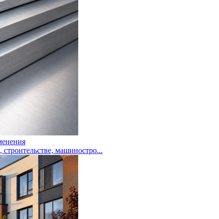
менения
троительстве, машиностро...