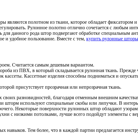
ры являются полотном из ткани, которое обладает фиксатором 
егулировать. Рулонное полотно отлично сочетается с любым инт
ань для данного рода штор подвергают обработке специальным 
ое и удобное пользование. Вместе с тем,
купить рулонные штор
 проем. Считается самым дешевым вариантом.
ороба из ПВХ, в который складывается рулонная ткань. Прежде 
енок кассеты. Кассетные изделия способны подниматься и опуска
оторой присутствует прозрачная или непрозрачная ткань.
ех своих разновидностей, благодаря отменным внешним качеств
ни шторм используют специальные скобы или липучки. В интерь
прочего. Некоторые поверхности рулонных штор обладают узор
ухни с низкими потолками, лучше всего подойдут элементы с в
х навыков. Тем более, что в каждой партии предлагается инстру