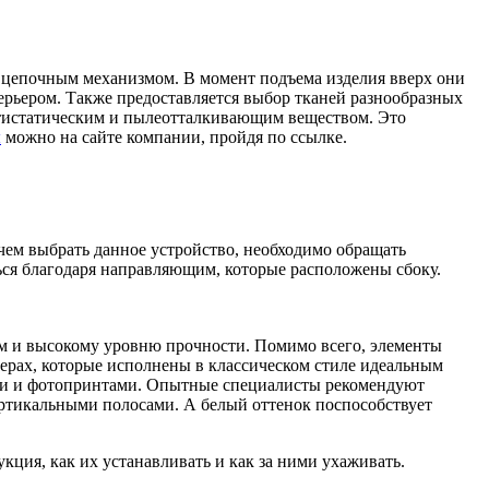
и цепочным механизмом.
В момент подъема изделия вверх они
ерьером. Также предоставляется выбор тканей разнообразных
антистатическим и пылеотталкивающим веществом. Это
ы
можно на сайте компании, пройдя по ссылке.
чем выбрать данное устройство, необходимо обращать
ться благодаря направляющим, которые расположены сбоку.
ам и высокому уровню прочности. Помимо всего, элементы
ерах, которые исполнены в классическом стиле идеальным
ами и фотопринтами. Опытные специалисты рекомендуют
ертикальными полосами. А белый оттенок поспособствует
кция, как их устанавливать и как за ними ухаживать.