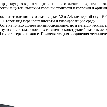
 предыдущего варианта, единственное отличие – покрытие из ок
еской защитой, высоким уровнем стойкости к коррозии и ориг
м изготовления – это сталь марки А2 и А4, где первый случай 
х. Второй вид переносит кислоты и хлорированную среду.
оте не только с деревянным основанием, но и металлическим, 
ьзуется в монтаже сложных и тяжелых конструкций, так как лег
й имеет сверло на конце. Применяется для соединения металличе