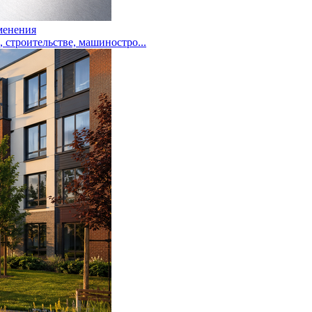
менения
троительстве, машиностро...