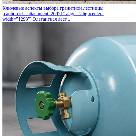
Ключевые аспекты выбора гранитной лестницы
[caption id="attachment_26051" align="aligncenter"
width="1293"] Элегантная лест...