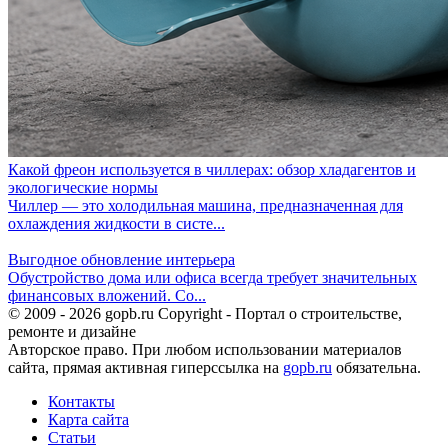
Какой фреон используется в чиллерах: обзор хладагентов и
экологические нормы
Чиллер — это холодильная машина, предназначенная для
охлаждения жидкости в систе...
Выгодное обновление интерьера
Обустройство дома или офиса всегда требует значительных
финансовых вложений. Со...
© 2009 - 2026 gopb.ru Copyright - Портал о строительстве,
ремонте и дизайне
Авторское право. При любом использовании материалов
сайта, прямая активная гиперссылка на
gopb.ru
обязательна.
Контакты
Карта сайта
Статьи